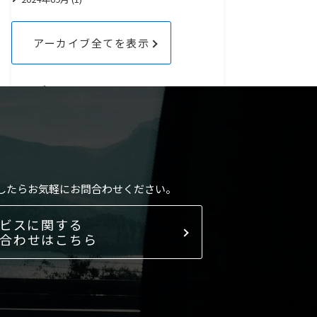
アーカイブ全てを表示
カテゴリ
情報コンテンツ (176)
業務改善 (29)
出張管理 (22)
法人契約 (13)
経費削減 (12)
したらお気軽にお問合わせください。
カテゴリ全てを表示
ビスに関する
合わせはこちら
タグ
各種法人契約 (17)
ホテル (9)
出張者向け (8)
新幹線 (8)
海外出張 (7)