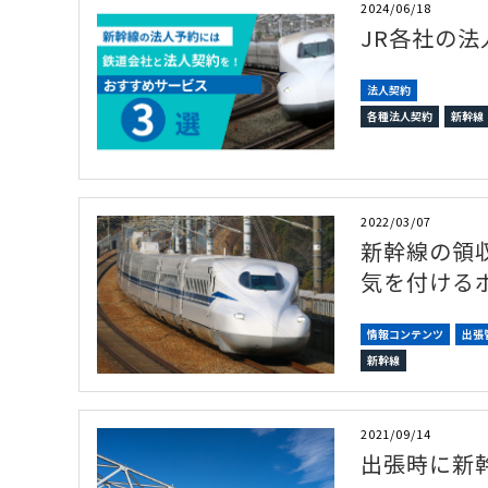
2024/06/18
JR各社の
法人契約
各種法人契約
新幹線
2022/03/07
新幹線の領
気を付ける
情報コンテンツ
出張
新幹線
2021/09/14
出張時に新