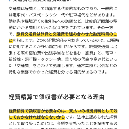
交通費は経費として精算する代表的なものであり、一般的に
は電車代・バス代・タクシー代や駐車場代などがあります。
勤務先や職場近くの取引先への訪問など、比較的近距離の移
動にかかる費用といった捉え方をされています。その一方
で、
旅費交通費は旅費と交通費を組み合わせた勘定科目のこ
と
を指します。2つの経費が組み合わさっているのは、出張時
に使用することが多い勘定科目だからです。旅費交通費は出
張する際の宿泊費や出張手当などを含む「旅費」と、電車・
新幹線・飛行機・タクシー他、乗り物の代金や高速代といっ
た「交通費」を合わせて処理します。通常業務と出張などの
特別な業務でかかった経費を分ける目的があるのです。
経費精算で領収書が必要となる理由
経費精算で領収書が必要なのは、支払いの根拠資料として残
しておかなければならないから
です。法律上認められた経費
として取り扱うためには、金銭を支払ったことを証明する必