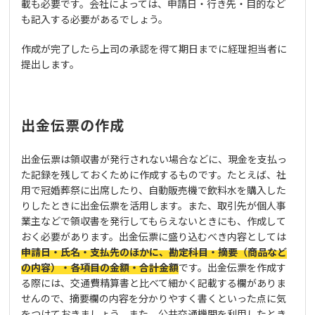
載も必要です。会社によっては、申請日・行き先・目的など
も記入する必要があるでしょう。
作成が完了したら上司の承認を得て期日までに経理担当者に
提出します。
出金伝票の作成
出金伝票は領収書が発行されない場合などに、現金を支払っ
た記録を残しておくために作成するものです。たとえば、社
用で冠婚葬祭に出席したり、自動販売機で飲料水を購入した
りしたときに出金伝票を活用します。また、取引先が個人事
業主などで領収書を発行してもらえないときにも、作成して
おく必要があります。出金伝票に盛り込むべき内容としては
申請日・氏名・支払先のほかに、勘定科目・摘要（商品など
の内容）・各項目の金額・合計金額
です。出金伝票を作成す
る際には、交通費精算書と比べて細かく記載する欄がありま
せんので、摘要欄の内容を分かりやすく書くといった点に気
をつけておきましょう。また、公共交通機関を利用したとき