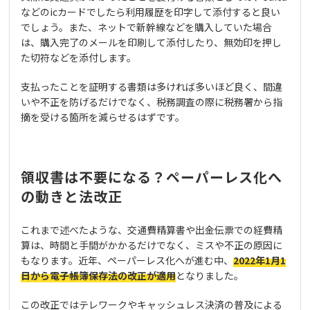
などのicカードでしたら利用履歴を印字して添付すると良い
でしょう。また、ネットで新幹線などを購入していた場合
は、購入完了のメールを印刷して添付したり、無効印を押し
た切符などを添付します。
支払ったことを証明する書類は多ければ多いほど良く、間違
いや不正を防げるだけでなく、税務調査の際に税務署から指
摘を受ける箇所を減らせるはずです。
領収書は不要になる？ペーパーレス化へ
の動きと法改正
これまで述べたような、交通費精算書や出金伝票での経費精
算は、時間と手間がかかるだけでなく、ミスや不正の原因に
もなります。近年、ペーパーレス化へが進む中、
2022年1月1
日から電子帳簿保存法の改正が適用
となりました。
この改正ではテレワークやキャッシュレス決済の普及による