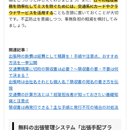
務を効率化してミスを防ぐためには、交通系ICカードやクラ
ウドサービスを活用する
ことも念頭に置いておくことが大切
です。不正防止を意識しつつ、事務負担の軽減を検討してみ
ましょう。
関連記事：
出張時の旅費は経費として精算を！手順や注意点、おすすめ
方法を一挙公開
交通費精算に切符の領収書は必要？～領収書の要・不要は何
で決まる？
出張時は会社名それとも個人名？領収書の宛名の書き方を伝
授
交通費の計算方法とは？経理担当者が知っておきたい基礎知
識と注意点
領収書は再発行できる？主な手順と発行不可の場合の対処法
無料の出張管理システム「出張手配プラ