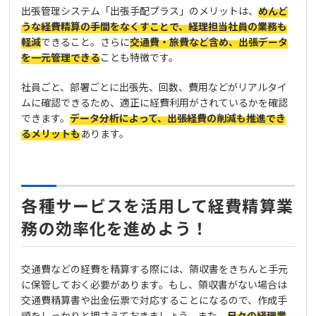
出張管理システム「出張手配プラス」のメリットは、
めんど
うな経費精算の手間をなくすことで、経理担当社員の業務も
軽減
できること。さらに
交通費・旅費など含め、出張データ
を一元管理できる
ことも特徴です。
社員ごと、部署ごとに出張先、回数、費用などがリアルタイ
ムに確認できるため、適正に経費利用がされているかを確認
できます。
データ分析によって、出張経費の削減も推進でき
るメリットも
あります。
各種サービスを活用して経費精算業
務の効率化を進めよう！
交通費などの経費を精算する際には、領収書をきちんと手元
に保管しておく必要があります。もし、領収書がない場合は
交通費精算書や出金伝票で対応することになるので、作成手
順をしっかりと押さえておきましょう。また、
日々の経理業