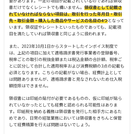
要があります。一定の項目が記載されているのであれば領収
書だけでなくレシートでも構いません。
領収書として記載さ
れていなければならない項目は、取引を行った年月日・取引
先・取引金額・購入した商品やサービスの名目の4つ
となって
います。領収証やレシートといったものであっても、記載項
目を満たしていれば領収書と同じように扱われます。
また、2023年10月1日からスタートしたインボイス制度で
は、上記の項目に加えて適格請求書発行事業者の登録番号、
税率ごとの取引の税抜金額または税込金額の合計額、税率ご
とに区分して合計した適用税率および消費税額の3点の記載も
必須となります。こちらの記載がない場合、経費計上として
は問題ありませんが、適格請求書と見なされないため仕入税
額控除はできません。
領収書には印紙の貼付が必要であるものの、仮に印紙が貼ら
れていなかったとしても経費と認められる可能性はありま
す。印紙税を納める義務は領収書を発行した相手方にあるた
めであり、日常の経理業務においては領収書をきちんと保管
して経費精算を行えば問題はないでしょう。