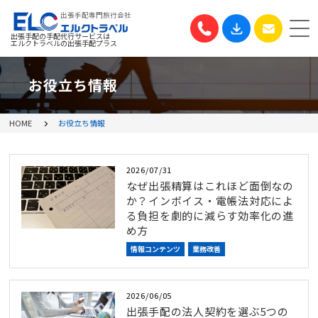
出張手配専門旅行会社
出張手配の手配代行サービスは
エルクトラベルの出張手配プラス
お役立ち情報
HOME
お役立ち情報
2026/07/31
なぜ出張精算はこれほど面倒なの
か？インボイス・電帳法対応によ
る負担を劇的に減らす効率化の進
め方
情報コンテンツ
業務改善
2026/06/05
出張手配の法人契約を選ぶ5つの